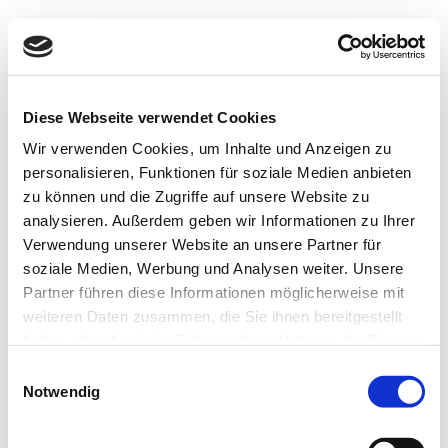
NAVIGATION
Diese Webseite verwendet Cookies
Wir verwenden Cookies, um Inhalte und Anzeigen zu
No Results Found
personalisieren, Funktionen für soziale Medien anbieten
zu können und die Zugriffe auf unsere Website zu
The page you requested could not be found. Try
analysieren. Außerdem geben wir Informationen zu Ihrer
refining your search, or use the navigation above to
Verwendung unserer Website an unsere Partner für
locate the post.
soziale Medien, Werbung und Analysen weiter. Unsere
Partner führen diese Informationen möglicherweise mit
weiteren Daten zusammen, die Sie ihnen bereitgestellt
haben oder die sie im Rahmen Ihrer Nutzung der Dienste
gesammelt haben.
Einwilligungsauswahl
Recent Comments
Notwendig